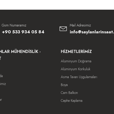
Gsm Numaramız
Mail Adresimiz
+90 533 934 05 84
info@saylanlarinsaat
NLAR MÜHENDISLIK -
HIZMETLERIMIZ
T
Alüminyum Doğrama
Alüminyum Korkuluk
da
Asma Tavan Uygulamaları
imiz
Boya
Cam Balkon
ar
Cephe Kaplama