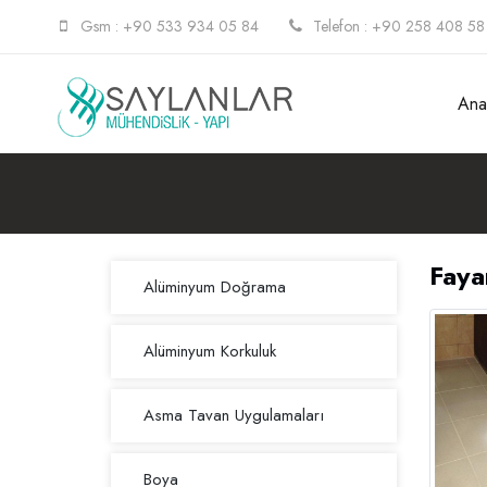
Gsm : +90 533 934 05 84
Telefon : +90 258 408 58
Ana
Faya
Alüminyum Doğrama
Alüminyum Korkuluk
Asma Tavan Uygulamaları
Boya