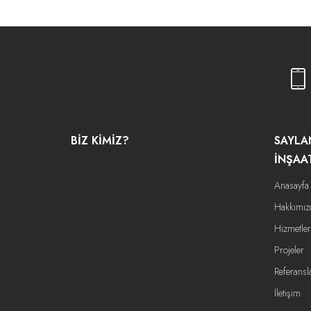
BIZ KIMIZ?
SAYLA
İNŞAA
Anasayfa
Hakkımız
Hizmetler
Projeler
Referansl
İletişim